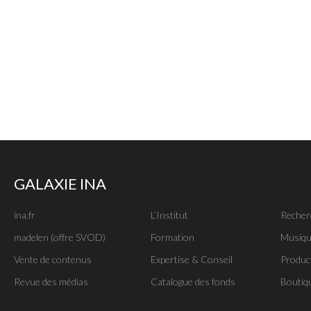
GALAXIE INA
ina.fr
L’Institut
Recher
madelen (offre SVOD)
Formation
Musiqu
Vente de contenus
Expertise & Conseil
Produc
Revue des médias
Catalogue des fonds
Boutiq