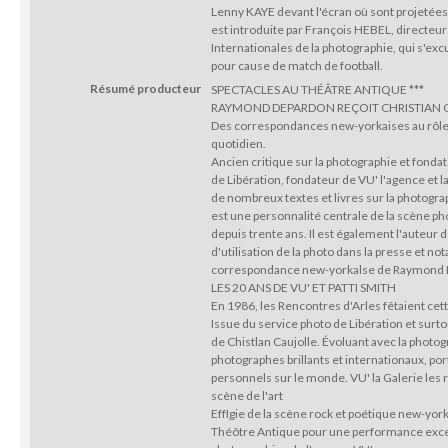
Lenny KAYE devant l'écran où sont projetées
est introduite par François HEBEL, directeu
Internationales de la photographie, qui s'exc
pour cause de match de football.
Résumé producteur
SPECTACLES AU THÉÂTRE ANTIQUE ***
RAYMOND DEPARDON REÇOIT CHRISTIAN 
Des correspondances new-yorkaises au rôle
quotidien.
Ancien critique sur la photographie et fonda
de Libération, fondateur de VU' l'agence et la
de nombreux textes et livres sur la photograp
est une personnalité centrale de la scène p
depuis trente ans. Il est également l'auteu
d'utilisation de la photo dans la presse et 
correspondance new-yorkalse de Raymond 
LES 20 ANS DE VU' ET PATTI SMITH
En 1986, les Rencontres d'Arles fêtaient ce
Issue du service photo de Libération et surtou
de Chistlan Caujolle. Évoluant avec la photo
photographes brillants et internationaux, por
personnels sur le monde. VU' la Galerie les
scène de l'art
EffIgie de la scène rock et poétique new-york
Théôtre Antique pour une performance exce