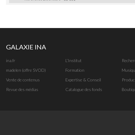
GALAXIE INA
ina.fr
L’Institut
Recher
madelen (offre SVOD)
Formation
Musiqu
Vente de contenus
Expertise & Conseil
Produc
Revue des médias
Catalogue des fonds
Boutiq