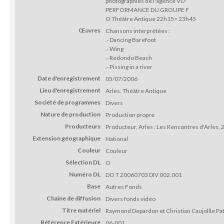
photographies de l'agence VU'
PERFORMANCE DU GROUPE F
O Théâtre Antique 22h15> 23h45
Œuvres
Chansons interprétées :
.- Dancing Barefoot
.- Wing
.- Redondo Beach
.- Pissing in a river
Date d'enregistrement
05/07/2006
Lieu d'enregistrement
Arles. Théâtre Antique
Société de programmes
Divers
Nature de production
Production propre
Producteurs
Producteur, Arles : Les Rencontres d'Arles,
Extension géographique
National
Couleur
Couleur
Sélection DL
O
Numéro DL
DO T 20060703 DIV 002.001
Base
Autres Fonds
Chaîne de diffusion
Divers fonds vidéo
Titre matériel
Raymond Depardon et Christian Caujollle Pat
Référence Extérieure
06-001