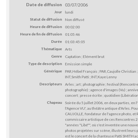
Date de diffusion
03/07/2006
Jour
lundi
Statut de diffusion
Non diffusé
Heure de diffusion
00:02:00
Heure de fin de diffusion
01:05:46
Durée
01:03:45:05
Thématique
Arts
Genre
Captation ; Elément brut
Type de description
Emission simple
Générique
PAR,Hébel François ; PAR,Caujolle Christian
INT,Smith Patti ; INT,Kaye Lenny
Descripteurs
Arles ; art ; photographie ; festival (Rencontr
photographie) ; agence d'images (Vu) ; annive
concert ; presse écrite ; quotidien (Libératio
Chapeau
Soirée du 5 juillet 2006, en deux parties, en
l'Agence VU', au théâtre antique d'Arles. Pou
CAUJOLLE, fondateur de l'agence photo, 
commissaire artistique de ces Rencontres 20
"années "Libé"", où s'est inventée une nouve
photos projetées sur scène, illustrent leurs
est le concert de la chanteuse Patti SMITH 