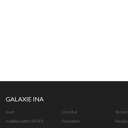
GALAXIE INA
ina.fr
L’Institut
Recher
madelen (offre SVOD)
Formation
Musiqu