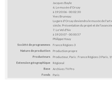
Jacques Bayle
6. Le musée d'Orsay
à 19:20:06 - 00:02:30
Yves Bruneau
La gare d'Orsay deviendra le musée de l'art e
siècle. Présentation du projet et de l'avancé
7. Le Vel d'hiv
à 19:20:07 - 00:00:57
Philippe Houy
Société de programmes
France Régions 3
Nature de production
Production propre
Producteurs
Producteur, Paris : France Régions 3 Paris, 
Extension géographique
Régional
Base
Archives TV Pro
Fonds
Paris