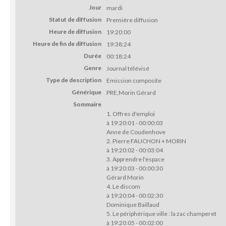
Jour
mardi
Statut de diffusion
Première diffusion
Heure de diffusion
19:20:00
Heure de fin de diffusion
19:38:24
Durée
00:18:24
Genre
Journal télévisé
Type de description
Emission composite
Générique
PRE,Morin Gérard
Sommaire
1. Offres d'emploi
à 19:20:01 - 00:00:03
Anne de Coudenhove
2. Pierre FAUCHON + MORIN
à 19:20:02 - 00:03:04
3. Apprendre l'espace
à 19:20:03 - 00:00:30
Gérard Morin
4. Le discom
à 19:20:04 - 00:02:30
Dominique Baillaud
5. Le périphérique ville : la zac champeret
à 19:20:05 - 00:02:00