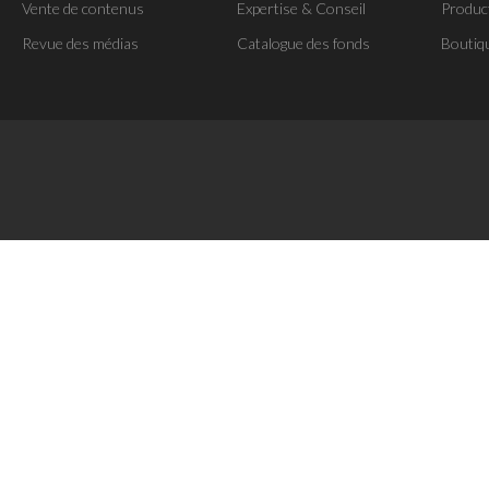
Vente de contenus
Expertise & Conseil
Produc
Revue des médias
Catalogue des fonds
Boutiq