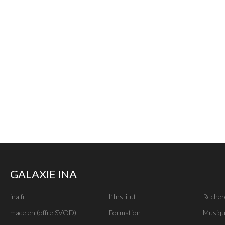
GALAXIE INA
ina.fr
L’Institut
Recher
madelen (offre SVOD)
Formation
Musiqu