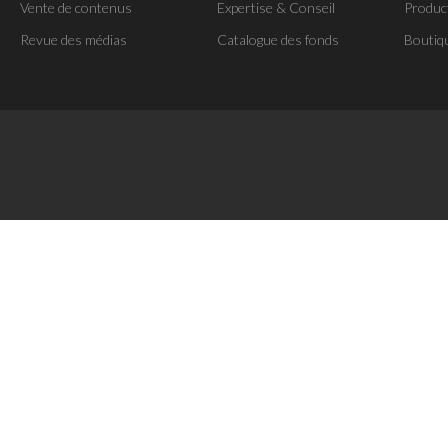
Vente de contenus
Expertise & Conseil
Produc
Revue des médias
Catalogue des fonds
Boutiq