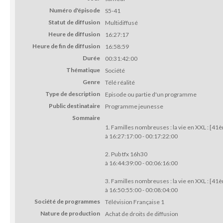
Numéro d'épisode
S5-41
Statut de diffusion
Multidiffusé
Heure de diffusion
16:27:17
Heure de fin de diffusion
16:58:59
Durée
00:31:42:00
Thématique
Société
Genre
Télé réalité
Type de description
Episode ou partie d'un programme
Public destinataire
Programme jeunesse
Sommaire
1. Familles nombreuses : la vie en XXL : [41è
à 16:27:17:00 - 00:17:22:00
2. Pub tfx 16h30
à 16:44:39:00 - 00:06:16:00
3. Familles nombreuses : la vie en XXL : [41
à 16:50:55:00 - 00:08:04:00
Société de programmes
Télévision Française 1
Nature de production
Achat de droits de diffusion