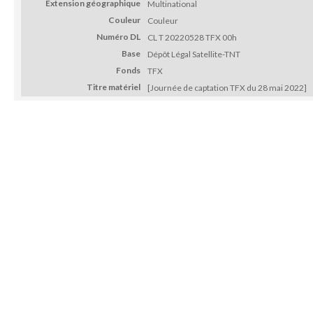
Extension géographique
Multinational
Couleur
Couleur
Numéro DL
CL T 20220528 TFX 00h
Base
Dépôt Légal Satellite-TNT
Fonds
TFX
Titre matériel
[Journée de captation TFX du 28 mai 2022]