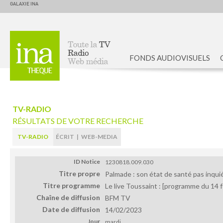
GALAXIE INA
FONDS AUDIOVISUELS
Accueil
TV-RADIO
RÉSULTATS DE VOTRE RECHERCHE
TV-RADIO
ÉCRIT
|
WEB-MEDIA
ID Notice
1230818.009.030
Titre propre
Palmade : son état de santé pas inqui
Titre programme
Le live Toussaint : [programme du 14 f
Chaîne de diffusion
BFM TV
Date de diffusion
14/02/2023
Jour
mardi