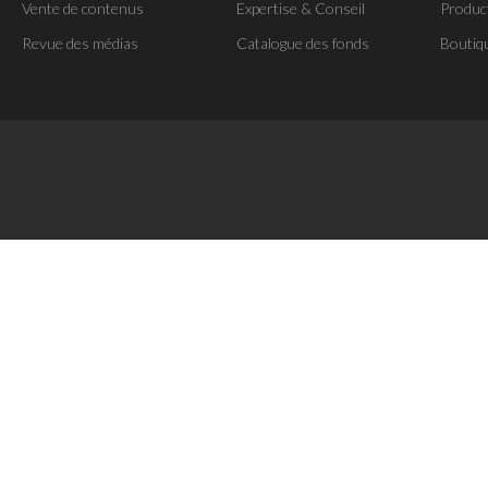
Vente de contenus
Expertise & Conseil
Produc
Revue des médias
Catalogue des fonds
Boutiq