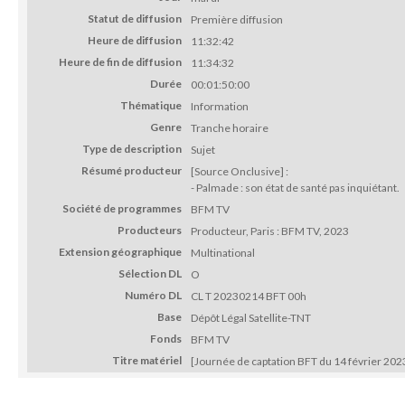
Statut de diffusion
Première diffusion
Heure de diffusion
11:32:42
Heure de fin de diffusion
11:34:32
Durée
00:01:50:00
Thématique
Information
Genre
Tranche horaire
Type de description
Sujet
Résumé producteur
[Source Onclusive] :
- Palmade : son état de santé pas inquiétant.
Société de programmes
BFM TV
Producteurs
Producteur, Paris : BFM TV, 2023
Extension géographique
Multinational
Sélection DL
O
Numéro DL
CL T 20230214 BFT 00h
Base
Dépôt Légal Satellite-TNT
Fonds
BFM TV
Titre matériel
[Journée de captation BFT du 14 février 202