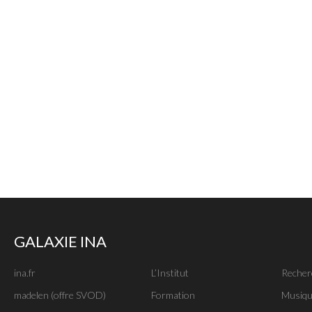
GALAXIE INA
ina.fr
L’Institut
Recher
madelen (offre SVOD)
Formation
Musiqu