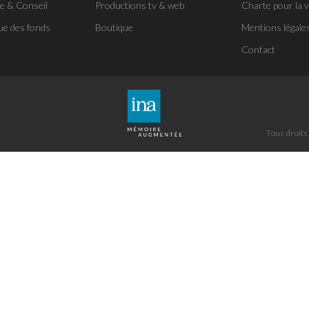
se & Conseil
Productions tv & web
Charte pour la v
ue des fonds
Boutique
Mentions légale
Contact
Tous droits