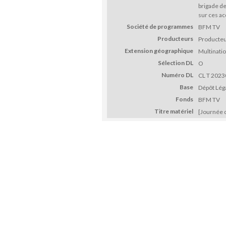
brigade d
sur ces ac
Société de programmes
BFM TV
Producteurs
Producteur
Extension géographique
Multinatio
Sélection DL
O
Numéro DL
CL T 2023
Base
Dépôt Léga
Fonds
BFM TV
Titre matériel
[Journée d