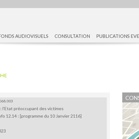
FONDS AUDIOVISUELS
CONSULTATION
PUBLICATIONS EV
CHE
CONS
068.003
: l'Etat préoccupant des victimes
Info 12.14 : [programme du 10 Janvier 2116]
023