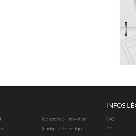
INFOS L
t
Recherche & Innovation
FAQ
on
Musiques électroniques
CGU