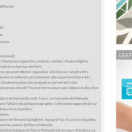
diffusion
00
on
oraire
LES 
clusive] :
: l'Etat préoccupant des victimes. Invitée : Pauline Righini,
naliste au barreau de Paris.
imes peuvent obtenir réparation. Si le dossier venait à être
evant un tribunal correctionnel, elles pourraient faire des
d'indemnisation des préjudices qui ont été subis.
tion provisoire de l' humoriste ne pourra pas dépasser plus d'un
aire de Marion Russell. Focus sur le proche de Palmade
ns l'affaire de pédopornographie. Cet homme apparaîtrait sur
transmise à la police.
lateau.
ire de Vincent Vantighem. Aujourd' hui, il y a trois enquêtes
uvertes autour de Pierre Palmade.
iel informatique de Pierre Palmade est en cours d'analyse. La