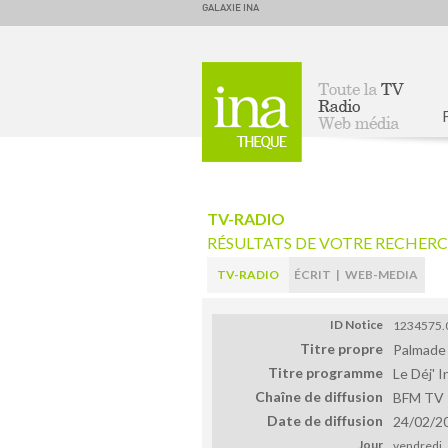
GALAXIE INA
Accueil
TV-RADIO
RÉSULTATS DE VOTRE RECHER
TV-RADIO
ÉCRIT
|
WEB-MEDIA
ID Notice
1234575.
Titre propre
Palmade 
Titre programme
Le Déj' 
Chaîne de diffusion
BFM TV
Date de diffusion
24/02/2
Jour
vendredi