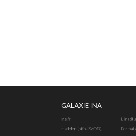
GALAXIE INA
ina.fr
L’Institu
madelen (offre SVOD)
Formati