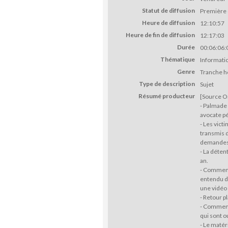
Statut de diffusion
Première 
Heure de diffusion
12:10:57
Heure de fin de diffusion
12:17:03
Durée
00:06:06:
Thématique
Informati
Genre
Tranche h
Type de description
Sujet
Résumé producteur
[Source On
- Palmade 
avocate pé
- Les vict
transmis d
demandes 
- La déten
an.
- Comment
entendu da
une vidéo 
- Retour p
- Commenta
qui sont o
- Le matér