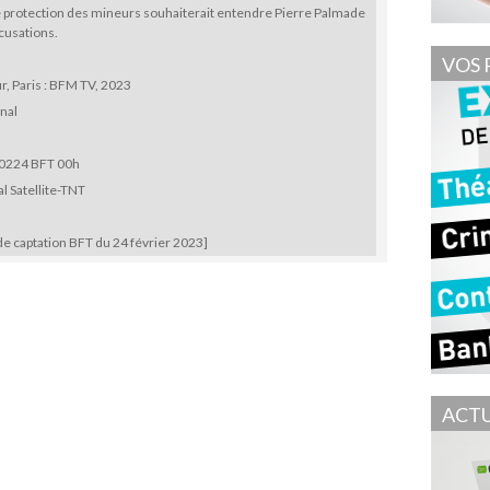
e protection des mineurs souhaiterait entendre Pierre Palmade
cusations.
VOS 
, Paris : BFM TV, 2023
nal
0224 BFT 00h
l Satellite-TNT
e captation BFT du 24 février 2023]
ACTU