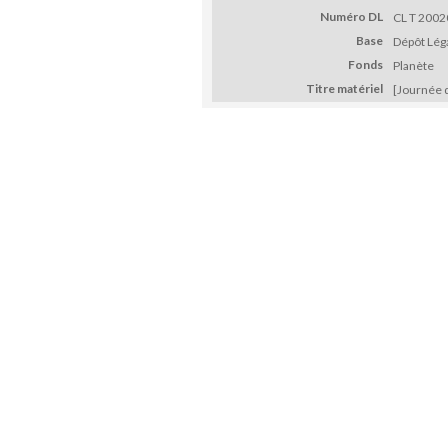
Numéro DL
CL T 2002
Base
Dépôt Léga
Fonds
Planète
Titre matériel
[Journée 