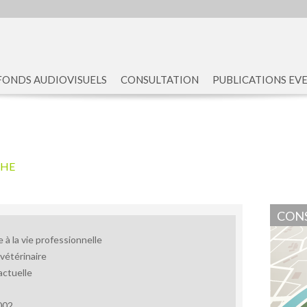
FONDS AUDIOVISUELS
CONSULTATION
PUBLICATIONS EV
CHE
CONS
e à la vie professionnelle
 vétérinaire
actuelle
002