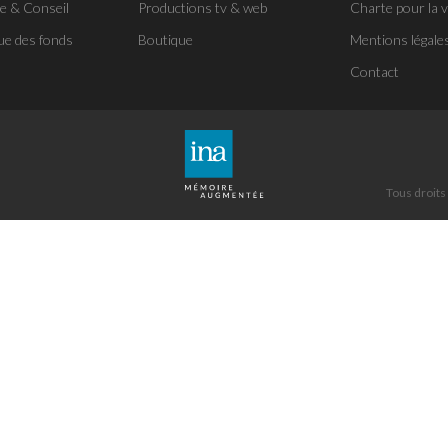
se & Conseil
Productions tv & web
Charte pour la v
ue des fonds
Boutique
Mentions légale
Contact
Tous droits