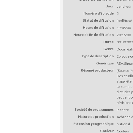
Jour
vendredi
Numéro d'épisode
5
Statut de diffusion
Rediffusé
Heure de diffusion
19:45:00
Heure de fin de diffusion
20:15:00
Durée
00:30:00:
Genre
Docu réali
Type de description
Episode o
Générique
REA,Shea
Résumé producteur
[Source i
Des étudi
s'apprêten
La remise 
d'études p
peuvent co
révisions 
Société de programmes
Planète
Nature de production
Achat de d
Extension géographique
National
Couleur
Couleur