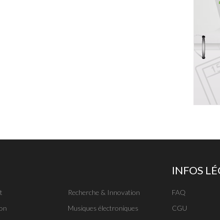
INFOS L
t
Recherche & Innovation
FAQ
on
Musiques électroniques
CGU