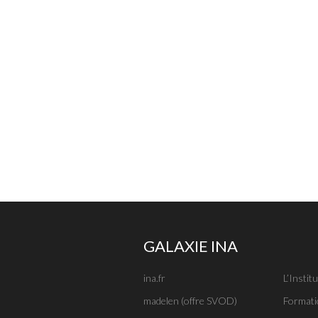
GALAXIE INA
ina.fr
L’Institu
madelen (offre SVOD)
Formati