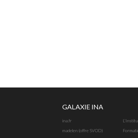
GALAXIE INA
ina.fr
L’Institu
madelen (offre SVOD)
Formati