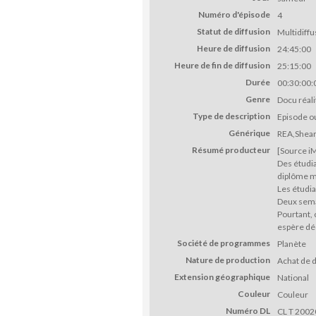
Numéro d'épisode
4
Statut de diffusion
Multidiffu
Heure de diffusion
24:45:00
Heure de fin de diffusion
25:15:00
Durée
00:30:00:
Genre
Docu réali
Type de description
Episode o
Générique
REA,Shea
Résumé producteur
[Source i
Des étudia
diplôme ma
Les étudia
Deux semai
Pourtant, 
espère dé
Société de programmes
Planète
Nature de production
Achat de d
Extension géographique
National
Couleur
Couleur
Numéro DL
CL T 2002