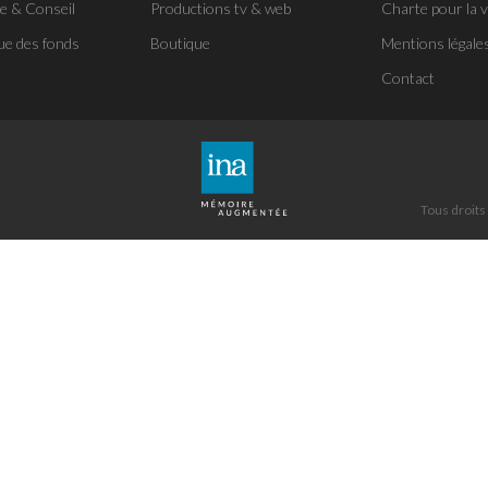
se & Conseil
Productions tv & web
Charte pour la v
ue des fonds
Boutique
Mentions légale
Contact
Tous droits