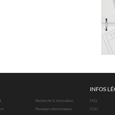
INFOS L
t
Recherche & Innovation
FAQ
on
Musiques électroniques
CGU