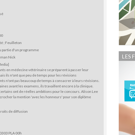
sé
00
té ; Feuilleton
u partie d'un programme
LES 
rman Nick
Media]
nts en médecine vétérinaire se préparent à passer leur
is ils n'ont que peu de temps pour les révisions
nts n'ont pas beaucoup de temps à consacrer à leurs révisions.
nes avant les examens, ils travaillent encore à la clinique.
certains ont de réelles ambitions pour le concours. Alison Lee
crocher la mention 'avec les honneurs' pour son diplôme
roits de diffusion
0303 PLA 00h