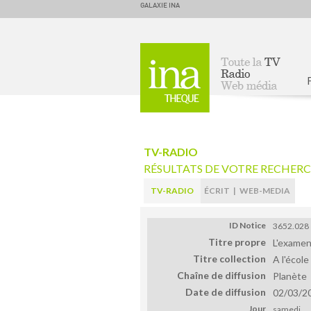
GALAXIE INA
Accueil
TV-RADIO
RÉSULTATS DE VOTRE RECHER
TV-RADIO
ÉCRIT
|
WEB-MEDIA
ID Notice
3652.028
Titre propre
L'exame
Titre collection
A l'école
Chaîne de diffusion
Planète
Date de diffusion
02/03/2
Jour
samedi