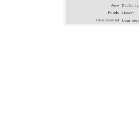
Base
Dépôt Léga
Fonds
Planète
Titre matériel
[Journée 