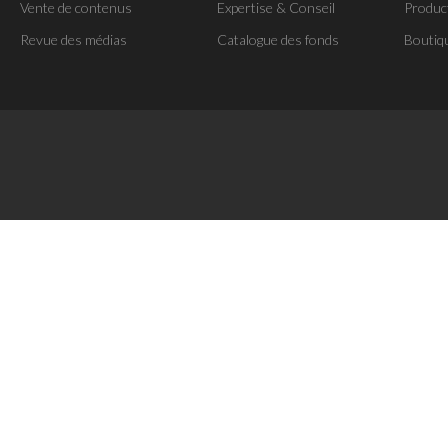
Vente de contenus
Expertise & Conseil
Produc
Revue des médias
Catalogue des fonds
Boutiq