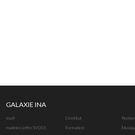
GALAXIE INA
ina.fr
L’Institut
Recher
madelen (offre SVOD)
Formation
Musiqu