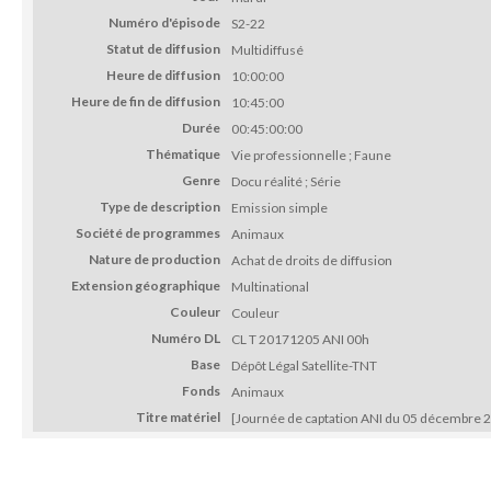
Numéro d'épisode
S2-22
Statut de diffusion
Multidiffusé
Heure de diffusion
10:00:00
Heure de fin de diffusion
10:45:00
Durée
00:45:00:00
Thématique
Vie professionnelle ; Faune
Genre
Docu réalité ; Série
Type de description
Emission simple
Société de programmes
Animaux
Nature de production
Achat de droits de diffusion
Extension géographique
Multinational
Couleur
Couleur
Numéro DL
CL T 20171205 ANI 00h
Base
Dépôt Légal Satellite-TNT
Fonds
Animaux
Titre matériel
[Journée de captation ANI du 05 décembre 