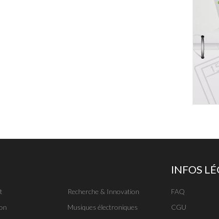
INFOS L
t
Recherche & Innovation
FAQ
on
Musiques électroniques
CGU