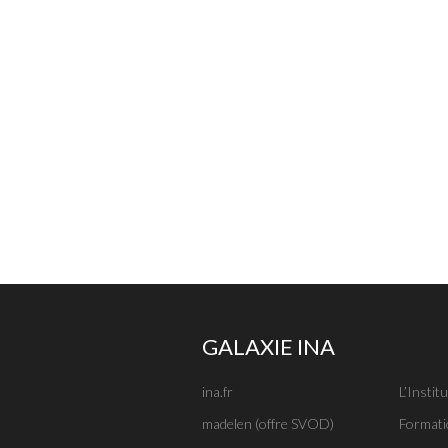
GALAXIE INA
ina.fr
L’Institu
madelen (offre SVOD)
Formati