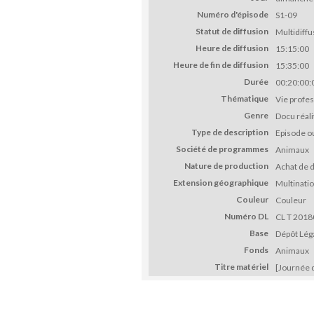
Numéro d'épisode
S1-09
Statut de diffusion
Multidiffu
Heure de diffusion
15:15:00
Heure de fin de diffusion
15:35:00
Durée
00:20:00:
Thématique
Vie profes
Genre
Docu réali
Type de description
Episode o
Société de programmes
Animaux
Nature de production
Achat de d
Extension géographique
Multinatio
Couleur
Couleur
Numéro DL
CL T 2018
Base
Dépôt Léga
Fonds
Animaux
Titre matériel
[Journée d