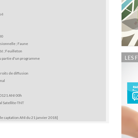
sé
00
sionnelle ; Faune
té ; Feuilleton
LES 
u partie d'un programme
roits de diffusion
nal
0121 ANI 00h
l Satellite-TNT
e captation ANI du 21 janvier 2018]