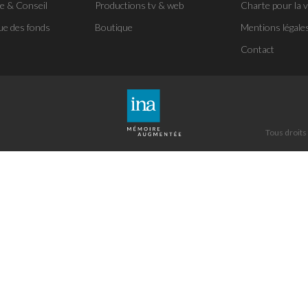
se & Conseil
Productions tv & web
Charte pour la v
ue des fonds
Boutique
Mentions légale
Contact
Tous droits