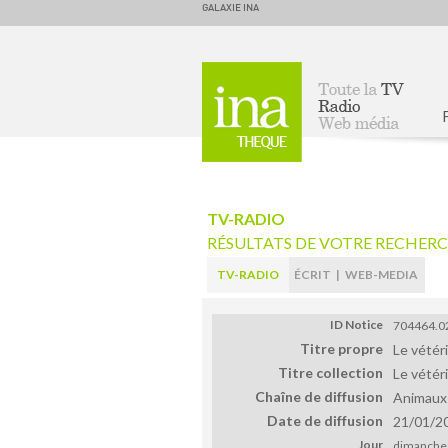
GALAXIE INA
Accueil
TV-RADIO
RÉSULTATS DE VOTRE RECHER
TV-RADIO
ÉCRIT
|
WEB-MEDIA
ID Notice
704464.0
Titre propre
Le vétér
Titre collection
Le vétér
Chaîne de diffusion
Animaux
Date de diffusion
21/01/2
Jour
dimanche