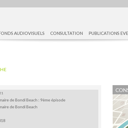
FONDS AUDIOVISUELS
CONSULTATION
PUBLICATIONS EV
CHE
CONS
21
inaire de Bondi Beach : 9ème épisode
inaire de Bondi Beach
018