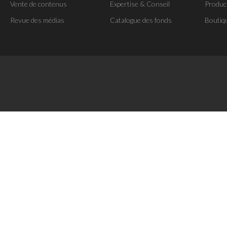
Vente de contenus
Expertise & Conseil
Produc
Revue des médias
Catalogue des fonds
Boutiq