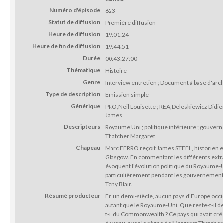
Numéro d'épisode
623
Statut de diffusion
Première diffusion
Heure de diffusion
19:01:24
Heure de fin de diffusion
19:44:51
Durée
00:43:27:00
Thématique
Histoire
Genre
Interview entretien ; Document à base d'arc
Type de description
Emission simple
Générique
PRO,Neil Louisette ; REA,Deleskiewicz Didier
James
Descripteurs
Royaume Uni ; politique intérieure ; gouverne
Thatcher Margaret
Chapeau
Marc FERRO reçoit James STEEL, historien et
Glasgow. En commentant les différents extrai
évoquent l'évolution politique du Royaume-U
particulièrement pendant les gouvernement
Tony Blair.
Résumé producteur
En un demi-siècle, aucun pays d'Europe occi
autant que le Royaume-Uni. Que reste-t-il de
t-il du Commonwealth ? Ce pays qui avait cré
devenu, avec le règne de Margaret Thatcher, 