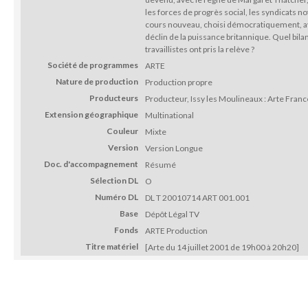
les forces de progrès social, les syndicats 
cours nouveau, choisi démocratiquement, avai
déclin de la puissance britannique. Quel bilan
travaillistes ont pris la relève ?
Société de programmes
ARTE
Nature de production
Production propre
Producteurs
Producteur, Issy les Moulineaux : Arte Fran
Extension géographique
Multinational
Couleur
Mixte
Version
Version Longue
Doc. d'accompagnement
Résumé
Sélection DL
O
Numéro DL
DL T 20010714 ART 001.001
Base
Dépôt Légal TV
Fonds
ARTE Production
Titre matériel
[Arte du 14 juillet 2001 de 19h00 à 20h20]