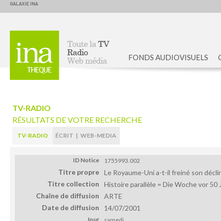
GALAXIE INA
FONDS AUDIOVISUELS
Accueil
TV-RADIO
RÉSULTATS DE VOTRE RECHERCHE
TV-RADIO
ÉCRIT
|
WEB-MEDIA
ID Notice
1755993.002
Titre propre
Le Royaume-Uni a-t-il freiné son déclin
Titre collection
Histoire parallèle = Die Woche vor 50
Chaîne de diffusion
ARTE
Date de diffusion
14/07/2001
Jour
samedi