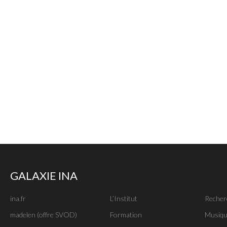
GALAXIE INA
ina.fr
L’Institut
Recher
madelen (offre SVOD)
Formation
Musiqu