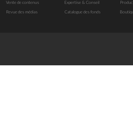
Vente de contenus
Expertise & Conseil
Produc
Revue des médias
Catalogue des fonds
Boutiq