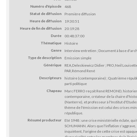
Numéro d'épisode
468
Statut de diffusion
Première diffusion
Heure de diffusion
19:30:51
Heure de fin de diffusion
20:19:28
Durée
00:48:37:00
Thématique
Histoire
Genre
Interview entretien ; Document à base d'arc
Type de description
Emission simple
Générique
REA,Deleskiewicz Didier ; PRO,Neil Louisette
PAR,Rémond René
Descripteurs
histoire (contemporaine) ; Quatrième républiq
parti politique
Chapeau
Marc FERRO reçoit René REMOND, historien 
contemporaine, créateur de la chaire d'histo
(Nanterre), et professeur à l'Institut d'Etudes
thème de l'émission est celui des crises min
république.
Résumé producteur
Eté 1948 : une crise ministérielle éclate, qu
SCHUMANN. Alors que l'inflation s'aggrave, 
inquiètent, l'origine de cette crise est opaqu
d'une rivalité entre les membres de la Troisi