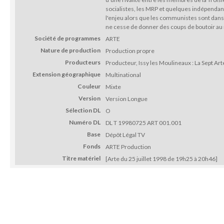
socialistes, les MRP et quelques indépenda
l'enjeu alors que les communistes sont dans 
ne cesse de donner des coups de boutoir au 
Société de programmes
ARTE
Nature de production
Production propre
Producteurs
Producteur, Issy les Moulineaux : La Sept Ar
Extension géographique
Multinational
Couleur
Mixte
Version
Version Longue
Sélection DL
O
Numéro DL
DL T 19980725 ART 001.001
Base
Dépôt Légal TV
Fonds
ARTE Production
Titre matériel
[Arte du 25 juillet 1998 de 19h25 à 20h46]