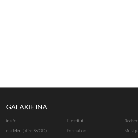
GALAXIE INA
ina.fr
L’Institut
Recher
madelen (offre SVOD)
Formation
Musiqu